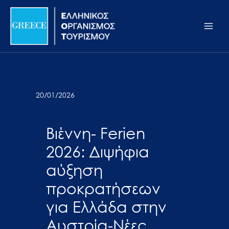
Μετάβαση
Σημείωση:
Main
στο
Αυτός
Men
περιεχόμενο
ο
ιστότοπος
περιλαμβάνει
ένα
σύστημα
20/01/2026
προσβασιμότητας.
Βιέννη- Ferien
2026: Διψήφια
αύξηση
προκρατήσεων
για Ελλάδα στην
Αυστρία-Νέες