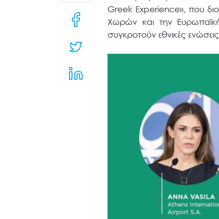
μενού
Greek Experience», που δι
προσβασιμότητας.
Χωρών και την Ευρωπαϊκή
συγκροτούν εθνικές ενώσεις