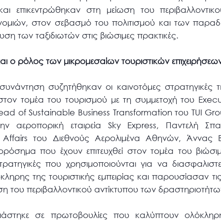
και επικεντρώθηκαν στη μείωση του περιβαλλοντικο
ονομιών, στον σεβασμό του πολιτισμού και των παρα
υση των ταξιδιωτών στις βιώσιμες πρακτικές.
και ο ρόλος των μικρομεσαίων τουριστικών επιχειρήσεω
 συνάντηση συζητήθηκαν οι καινοτόμες στρατηγικές τ
ον τομέα του τουρισμού με τη συμμετοχή του Execut
 of Sustainable Business Transformation του TUI Gro
στην αεροπορική εταιρεία Sky Express, Παντελή Σ
ry Affairs του Διεθνούς Αερολιμένα Αθηνών, Άννας 
ρόσημα που έχουν επιτευχθεί στον τομέα του βιώσιμ
τρατηγικές που χρησιμοποιούνται για να διασφαλιστε
όκληρης της τουριστικής εμπειρίας και παρουσίασαν τι
ίωση του περιβαλλοντικού αντίκτυπου των δραστηριοτήτω
ιάστηκε σε πρωτοβουλίες που καλύπτουν ολόκληρ