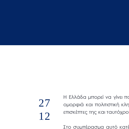
άτομα
με
προβλήματα
όρασης
που
χρησιμοποιούν
πρόγραμμα
ανάγνωσης
οθόνης
Πατήστε
Control-
F10
H Ελλάδα μπορεί να γίνει 
27
για
ομορφιά και πολιτιστική κλ
να
επισκέπτες της και ταυτόχρο
12
ανοίξετε
ένα
Στο συμπέρασμα αυτό κατέλ