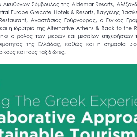
ο Διευθύνων Σύμβουλος της Αldemar Resorts, Αλέξαν
ral Europe Grecotel Hotels & Resorts, Βαγγέλης Βασιλεί
 Restaurant, Αναστάσιος Γούργουρας, ο Γενικός Γρ
και η ιδρύτρια της Alternative Athens & Back to the R
ηκε ο ρόλος των μικρών και μεσαίων επιχειρήσεων 
σιμότητας της Ελλάδας, καθώς και η σημασία υιο
ίκους και τους ταξιδιώτες.