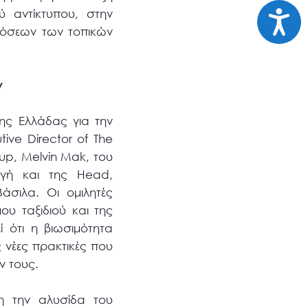
Προσι
ύ αντίκτυπου, στην
δόσεων των τοπικών
ν
ης Ελλάδας για την
ive Director of The
up, Melvin Mak, του
παγή και της Head,
Βάσιλα. Οι ομιλητές
ου ταξιδιού και της
ί ότι η βιωσιμότητα
ς νέες πρακτικές που
ν τους.
η την αλυσίδα του