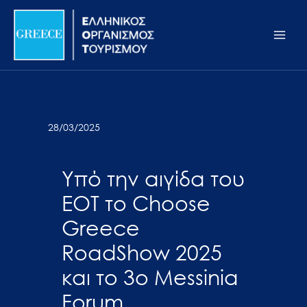
Μετάβαση
Σημείωση:
Main
στο
Αυτός
Men
περιεχόμενο
ο
ιστότοπος
περιλαμβάνει
ένα
σύστημα
28/03/2025
προσβασιμότητας.
Υπό την αιγίδα του
ΕΟΤ το Choose
Greece
RoadShow 2025
και το 3ο Messinia
Forum