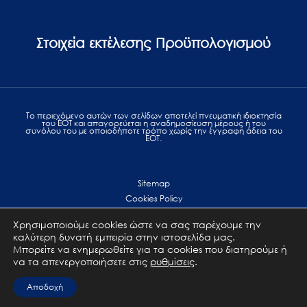
Στοιχεία εκτέλεσης Προϋπολογισμού
Το περιεχόμενο αυτών των σελίδων αποτελεί πvευματική ιδιοκτησία
του ΕΟΤ και απαγορεύεται η αναδημοσίευση μέρους ή του
συνόλου του με οποιοδήποτε τρόπο χωρίς την έγγραφη άδεια του
ΕΟΤ.
Sitemap
Cookies Policy
Personal Data Protection
Χρησιμοποιούμε cookies ώστε να σας παρέχουμε την
Terms of use
καλύτερη δυνατή εμπειρία στην ιστοσελίδα μας.
Επικοινωνία
Μπορείτε να ενημερωθείτε για τα cookies που διατηρούμε ή
να τα απενεργοποιήσετε στις
ρυθμίσεις
.
All Rights Reserved. GNTO © 2023
Αποδοχή