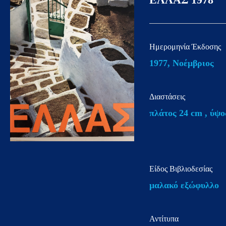
άτομα
με
προβλήματα
Ημερομηνία Έκδοσης
όρασης
1977, Νοέμβριος
που
χρησιμοποιούν
πρόγραμμα
Διαστάσεις
ανάγνωσης
πλάτος 24 cm , ύψο
οθόνης
Πατήστε
Control-
F10
Είδος Βιβλιοδεσίας
για
μαλακό εξώφυλλο
να
ανοίξετε
ένα
Αντίτυπα