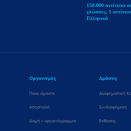
μενού
150.000 αντίτυπα σ
προσβασιμότητας.
γλώσσες, 1 αντίτυπ
Ελληνικά
Οργανισμός
Δράσεις
Ποιοι είμαστε
Διαφημιστική Κ
Αποστολή
Συνδιαφήμιση
Δομή – οργανόγραμμα
Εκθέσεις