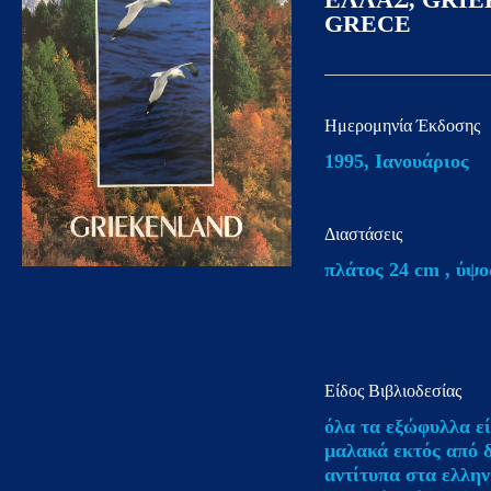
GRECE
άτομα
με
προβλήματα
όρασης
Ημερομηνία Έκδοσης
που
1995, Ιανουάριος
χρησιμοποιούν
πρόγραμμα
ανάγνωσης
Διαστάσεις
οθόνης
πλάτος 24 cm , ύψο
Πατήστε
Control-
F10
για
Είδος Βιβλιοδεσίας
να
όλα τα εξώφυλλα εί
ανοίξετε
μαλακά εκτός από 
ένα
αντίτυπα στα ελλην