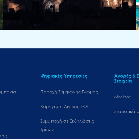
Ψηφιακές Υπηρεσίες
Αγορές & Σ
Στοιχεία
αμπάνια
Παροχή Σύμφωνης Γνώμης
Μελέτες
Χορήγηση Αιγίδας ΕΟΤ
Στατιστικά σ
Συμμετοχή σε Εκδηλώσεις
Τρίτων
ωσης