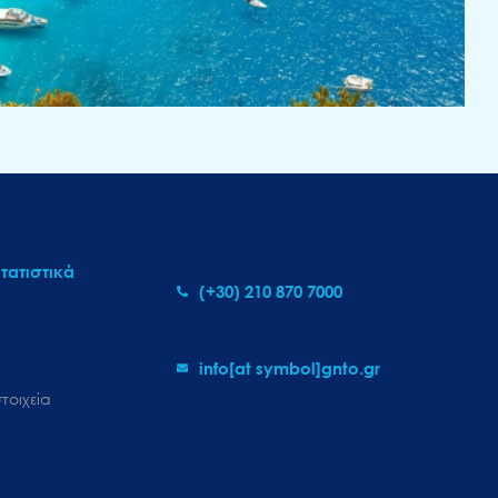
τατιστικά
(+30) 210 870 7000
info[at symbol]gnto.gr
τοιχεία