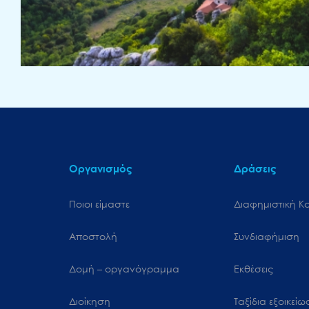
Οργανισμός
Δράσεις
Ποιοι είμαστε
Διαφημιστική Κ
Αποστολή
Συνδιαφήμιση
Δομή – οργανόγραμμα
Εκθέσεις
Διοίκηση
Ταξίδια εξοικεί