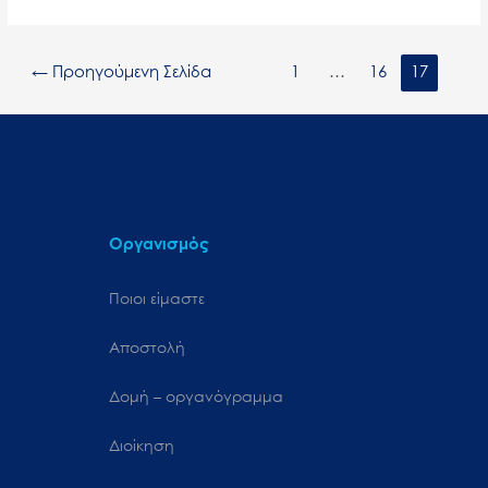
←
Προηγούμενη Σελίδα
1
…
16
17
Οργανισμός
Ποιοι είμαστε
Αποστολή
Δομή – οργανόγραμμα
Διοίκηση