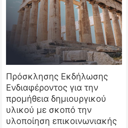
με
σκοπό
την
υλοποίηση
επικοινωνιακής
καμπάνιας
«καλωσορίσματος»
στους
τουρίστες
στις
Πρόσκλησης Εκδήλωσης
πύλες
εισόδου-
Ενδιαφέροντος για την
εξόδου
προμήθεια δημιουργικού
και
σε
υλικού με σκοπό την
άλλα
υλοποίηση επικοινωνιακής
σημεία
της