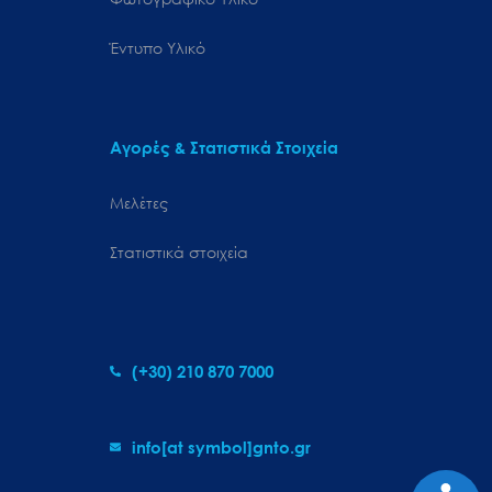
Έντυπο Υλικό
Αγορές & Στατιστικά Στοιχεία
Μελέτες
Στατιστικά στοιχεία
(+30) 210 870 7000
info[at symbol]gnto.gr
Προσιτ