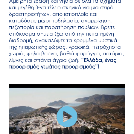
Αμέτρητα εδάφη και νησιά σε όλα τα σχήματα
και μεγέθη. Ένα τέλειο σκηνικό για μια σειρά
δραστηριοτήτων, από ιστιοπλοΐα και
καταδύσεις μέχρι ποδηλασία, αναρρίχηση,
πεζοπορία και παρατήρηση πουλιών. Βρείτε
απόκοσμα σημεία έξω από την πεπατημένη
διαδρομή, ανακαλύψτε τα κρυμμένα μυστικά
της ηπειρωτικής χώρας, γραφικά, πετρόχτιστα
χωριά, ψηλά βουνά, βαθιά φαράγγια, ποτάμια,
λίμνες και σπάνια άγρια ζωή.
“Ελλάδα, ένας
προορισμός γεμάτος προορισμούς”!