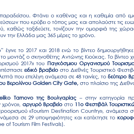
παραδείσου. Φτάνει ο καθένας και η καθεμία από εμά
ύσεων που κρύβει ο τόπος μας και απολαύστε τις ευωδ
ού, καθώς ταξιδεύετε, τονίζουν την ομορφιά της χώρ
ουν την Ελλάδα μας 365 μέρες το χρόνο.
 έγινε το 2017 και 2018 ενώ το βίντεο δημιουργήθη
το μοντάζ ο σκηνοθέτης Αντώνης Κιούκας. Το βίντεο χ
ορισμού 2017» του
Παγκόσμιου Οργανισμού Τουρισ
 απέσπασε
ειδικό βραβείο
στο Διεθνές Τουριστικό Φεστι
 λεπτά που επελέγη ανάμεσα σε 48 ταινίες, το
δεύτερο Β
ου Βερολίνου Golden City Gate,
στο πλαίσιο της Διεθν
eliko Tarnovo της Βουλγαρίας
– στην κατηγορία προ
 χρόνο»,
αργυρό Βραβείο
στο
11ο Φεστιβάλ Τουριστικώ
ροορισμού «Tourism Destination Country», ανάμεσα σε
ανάμεσα σε 29 υποψηφιότητες και κατέκτησε το
κορυφα
 of Tourism Film Festivals).