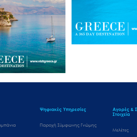
Ψηφιακές Υπηρεσίες
Αγορές & Σ
Στοιχεία
αμπάνια
Παροχή Σύμφωνης Γνώμης
Μελέτες