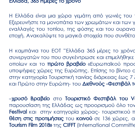
Ελλάδα, 365 Ημέρες το χρόνο
μενού
προσβασιμότητας.
Η Ελλάδα είναι μια χώρα γεμάτη από γωνιές του 
Εξερευνήστε τα μονοπάτια των χρωμάτων και των γε
εναλλαγές του τοπίου, της φύσης και του ουραν
εποχή. Ανακαλύψτε τα μαγικά στοιχεία που συνθέτ
Η καμπάνια του ΕΟΤ “Ελλάδα 365 μέρες το χρόνο”
συνεργατών του που συγκέντρωσε και επιμελήθηκε 
οποίων και το
πρώτο βραβείο
«Ευρωπαϊκού προ
υποψήφιες χώρες της Ευρώπης. Επίσης το βίντεο
στην κατηγορία Τουριστική ταινίας διάρκειας έως 7
και Πρώτο στην Ευρώπη- του
Διεθνούς -Φεστιβάλ τ
–
χρυσό Βραβείο
στο
Τουριστικό Φεστιβάλ του V
παρουσίαση της Ελλάδας ως προορισμού όλο τον
Festival
και στην κατηγορία χώρας- τουριστικού π
θέση στις προτιμήσεις
του
κοινού
σε 136 χώρες, 
Tourism Film 2018»
της
CIFFT
(International Committee