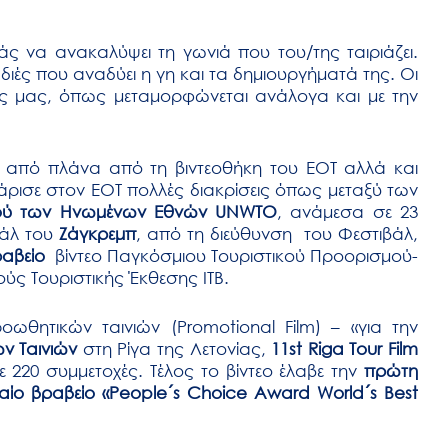
ς να ανακαλύψει τη γωνιά που του/της ταιριάζει.
ιές που αναδύει η γη και τα δημιουργήματά της. Οι
ας μας, όπως μεταμορφώνεται ανάλογα και με την
κε από πλάνα από τη βιντεοθήκη του ΕΟΤ αλλά και
άρισε στον ΕΟΤ πολλές διακρίσεις όπως μεταξύ των
μού των Ηνωμένων Εθνών UNWTO
, ανάμεσα σε 23
βάλ του
Ζάγκρεμπ
, από τη διεύθυνση του Φεστιβάλ,
ραβείο
βίντεο Παγκόσμιου Τουριστικού Προορισμού-
ούς Τουριστικής Έκθεσης ITB.
ωθητικών ταινιών (Promotional Film) – «για την
ν Ταινιών
στη Ρίγα της Λετονίας,
11st Riga Tour Film
 220 συμμετοχές. Τέλος το βίντεο έλαβε την
πρώτη
ίο βραβείο «People´s Choice Award World´s Best