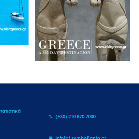
τατιστικά
(+30) 210 870 7000
info[at symbol]gnto.gr