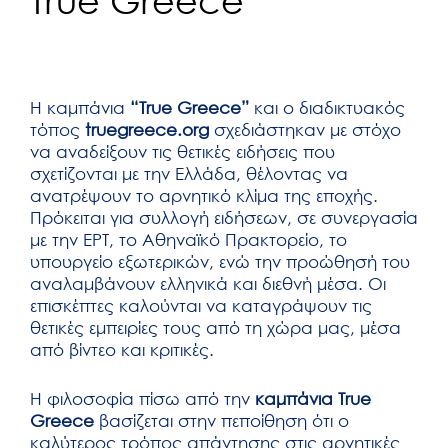
True Greece
Η καμπάνια
“True Greece”
και ο διαδικτυακός
τόπος
truegreece.org
σχεδιάστηκαν με στόχο
να αναδείξουν τις θετικές ειδήσεις που
σχετίζονται με την Ελλάδα, θέλοντας να
ανατρέψουν το αρνητικό κλίμα της εποχής.
Πρόκειται για συλλογή ειδήσεων, σε συνεργασία
με την ΕΡΤ, το Αθηναϊκό Πρακτορείο, το
υπουργείο εξωτερικών, ενώ την προώθησή του
αναλαμβάνουν ελληνικά και διεθνή μέσα. Οι
επισκέπτες καλούνται να καταγράψουν τις
θετικές εμπειρίες τους από τη χώρα μας, μέσα
από βίντεο και κριτικές.
Η φιλοσοφία πίσω από την
καμπάνια True
Greece
βασίζεται στην πεποίθηση ότι ο
καλύτερος τρόπος απάντησης στις αρνητικές