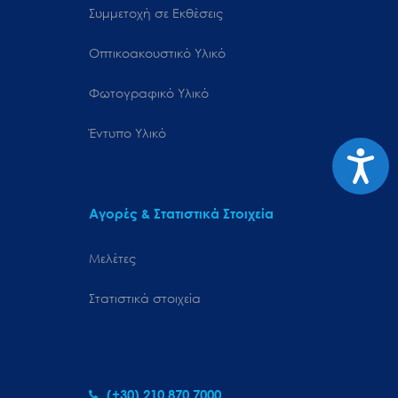
Συμμετοχή σε Εκθέσεις
Οπτικοακουστικό Υλικό
Φωτογραφικό Υλικό
Έντυπο Υλικό
Προσιτ
Αγορές & Στατιστικά Στοιχεία
Μελέτες
Στατιστικά στοιχεία
(+30) 210 870 7000