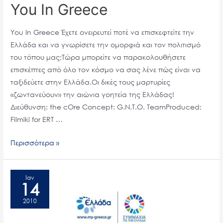
You In Greece
You In Greece Έχετε ονειρευτεί ποτέ να επισκεφτείτε την
Ελλάδα και να γνωρίσετε την ομορφιά και τον πολιτισμό
του τόπου μας;Τώρα μπορείτε να παρακολουθήσετε
επισκέπτες από όλο τον κόσμο να σας λένε πώς είναι να
ταξιδεύετε στην Ελλάδα.Οι δικές τους μαρτυρίες
«ζωντανεύουν» την αιώνια γοητεία της Ελλάδας!
Διεύθυνση: the cOre Concept: G.N.T.O. TeamProduced:
Filmiki for ERT …
Περισσότερα »
Ελλάδα,
Κομμάτι
Ιαν
14
της
2010
Ψυχής
μας