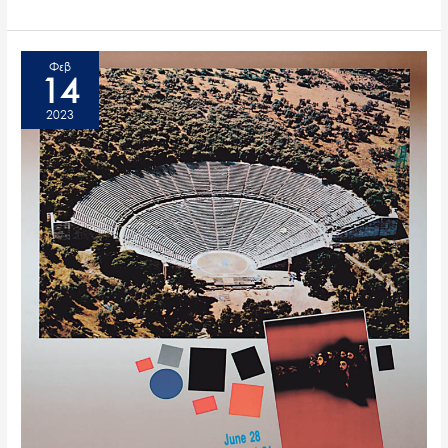
Φεβ
14
2023