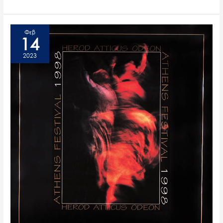
Φεβ
14
2023