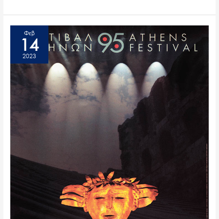
Φεβ
14
2023