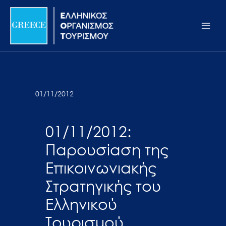
Μετάβαση
Σημείωση:
Main
στο
Αυτός
Men
περιεχόμενο
ο
ιστότοπος
περιλαμβάνει
ένα
σύστημα
01/11/2012
προσβασιμότητας.
01/11/2012:
Παρουσίαση της
Επικοινωνιακής
Στρατηγικής του
Ελληνικού
Τουρισμού