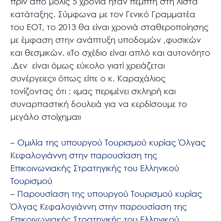
πριν από μόλις 5 χρόνια ήταν πέμπτη στη λίστα
κατάταξης. Σύμφωνα με τον Γενικό Γραμματέα
του ΕΟΤ, το 2013 θα είναι χρονιά σταθεροποίησης
με έμφαση στην ανάπτυξη υποδομών ,φυσικών
και θεσμικών. «Το σχέδιο είναι απλό και αυτονόητο
.Δεν είναι όμως εύκολο γιατί χρειάζεται
συνέργειες» όπως είπε ο κ. Καραχάλιος
τονίζοντας ότι : «μας περιμένει σκληρή και
συναρπαστική δουλειά για να κερδίσουμε το
μεγάλο στοίχημα»
–
Ομιλία της υπουργού Τουρισμού κυρίας Όλγας
Κεφαλογιάννη στην παρουσίαση της
Επικοινωνιακής Στρατηγικής του Ελληνικού
Τουρισμού
–
Παρουσίαση της υπουργού Τουρισμού κυρίας
Όλγας Κεφαλογιάννη στην παρουσίαση της
Επικοινωνιακής Στρατηγικής του Ελληνικού