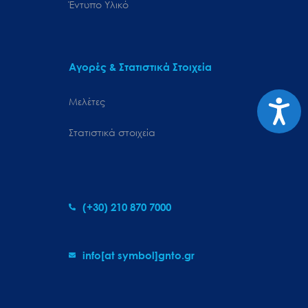
Έντυπο Υλικό
Αγορές & Στατιστικά Στοιχεία
Προσιτ
Μελέτες
Στατιστικά στοιχεία
(+30) 210 870 7000
info[at symbol]gnto.gr