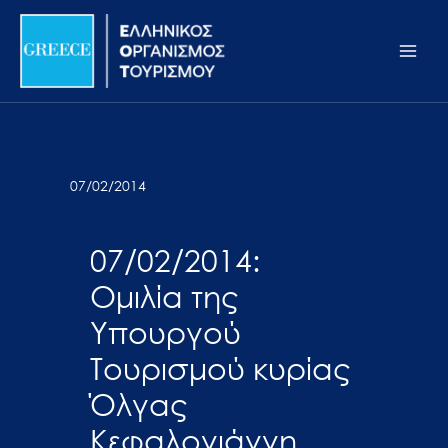
Μετάβαση
Σημείωση:
Main
στο
Αυτός
Men
περιεχόμενο
ο
ιστότοπος
περιλαμβάνει
ένα
σύστημα
07/02/2014
προσβασιμότητας.
07/02/2014:
Ομιλία της
Υπουργού
Τουρισμού κυρίας
Όλγας
Κεφαλογιάννη