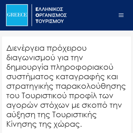
Μετάβαση
Σημείωση:
Main
στο
Αυτός
Men
περιεχόμενο
ο
ιστότοπος
περιλαμβάνει
ένα
Διενέργεια πρόχειρου
σύστημα
διαγωνισμού για την
προσβασιμότητας.
δημιουργία πληροφοριακού
συστήματος καταγραφής και
στρατηγικής παρακολούθησης
του Τουριστικού προφίλ των
αγορών στόχων με σκοπό την
αύξηση της Τουριστικής
Κίνησης της χώρας.