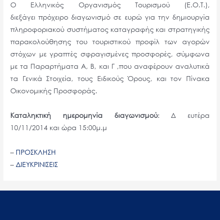
Ο Ελληνικός Οργανισμός Τουρισμού (Ε.Ο.Τ.),
διεξάγει
πρόχειρο διαγωνισμό σε ευρώ για την δημιουργία
πληροφοριακού συστήματος
καταγραφής και στρατηγικής
παρακολούθησης του τουριστικού προφίλ των αγορών
στόχων με
γραπτές σφραγισμένες προσφορές, σύμφωνα
με τα Παραρτήματα Α, Β, και Γ ,που αναφέρουν
αναλυτικά
τα Γενικά Στοιχεία, τους Ειδικούς Όρους, και τον Πίνακα
Οικονομικής Προσφοράς.
Καταληκτική ημερομηνία διαγωνισμού
: Δ ευτέρα
10/11/2014 και ώρα 15:00μ.μ
–
ΠΡΟΣΚΛΗΣΗ
–
ΔΙΕΥΚΡΙΝΙΣΕΙΣ