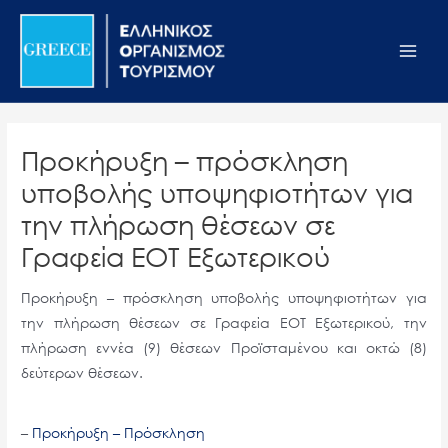
Μετάβαση
Σημείωση:
Main
στο
Αυτός
Men
περιεχόμενο
ο
ιστότοπος
περιλαμβάνει
ένα
Προκήρυξη – πρόσκληση
σύστημα
υποβολής υποψηφιοτήτων για
προσβασιμότητας.
την πλήρωση θέσεων σε
Γραφεία ΕΟΤ Εξωτερικού
Προκήρυξη – πρόσκληση υποβολής υποψηφιοτήτων για
την πλήρωση θέσεων σε Γραφεία ΕΟΤ Εξωτερικού, την
πλήρωση εννέα (9) θέσεων Προϊσταμένου και οκτώ (8)
δεύτερων θέσεων.
–
Προκήρυξη – Πρόσκληση