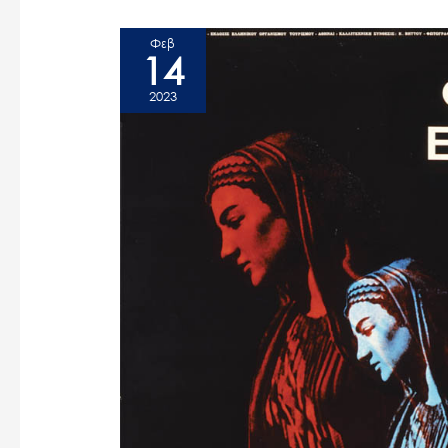
Φεβ
14
2023