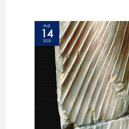
Φεβ
14
2023