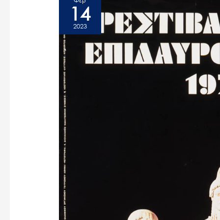
Φεβ
14
2023