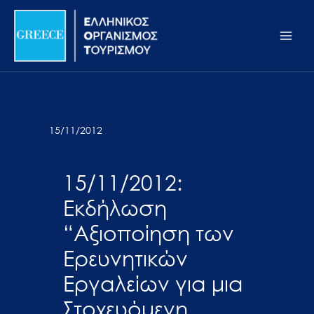
Μετάβαση
Σημείωση:
Main
στο
Αυτός
Men
περιεχόμενο
ο
ιστότοπος
περιλαμβάνει
ένα
σύστημα
15/11/2012
προσβασιμότητας.
15/11/2012:
Εκδήλωση
“Αξιοποίηση των
Ερευνητικών
Εργαλείων για μια
Στοχευόμενη