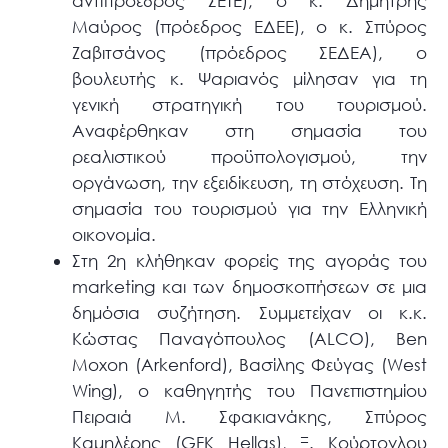
αντιπρόεδρος ΣΕΤΕ), ο κ. Δημήτρης
Μαύρος (πρόεδρος ΕΔΕΕ), ο κ. Σπύρος
Ζαβιτσάνος (πρόεδρος ΣΕΔΕΑ), ο
βουλευτής κ. Ψαριανός μίλησαν για τη
γενική στρατηγική του τουρισμού.
Αναφέρθηκαν στη σημασία του
ρεαλιστικού προϋπολογισμού, την
οργάνωση, την εξειδίκευση, τη στόχευση. Τη
σημασία του τουρισμού για την Ελληνική
οικονομία.
Στη 2η κλήθηκαν φορείς της αγοράς του
marketing και των δημοσκοπήσεων σε μια
δημόσια συζήτηση. Συμμετείχαν οι κ.κ.
Κώστας Παναγόπουλος (ALCO), Βen
Moxon (Arkenford), Βασίλης Φεύγας (West
Wing), o καθηγητής του Πανεπιστημίου
Πειραιά M. Σφακιανάκης, Σπύρος
Καμηλέρης (GFK Hellas), Ξ. Κούρτογλου