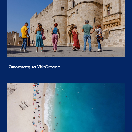
Οικοσύστημα VisitGreece