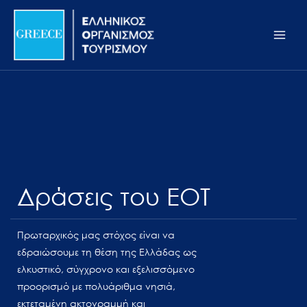
Μετάβαση
Σημείωση:
Main
στο
Αυτός
Men
περιεχόμενο
ο
ιστότοπος
περιλαμβάνει
ένα
σύστημα
προσβασιμότητας.
Δράσεις του ΕΟΤ
Πρωταρχικός μας στόχος είναι να
εδραιώσουμε τη θέση της Ελλάδας ως
ελκυστικό, σύγχρονο και εξελισσόμενο
προορισμό με πολυάριθμα νησιά,
εκτεταμένη ακτογραμμή και