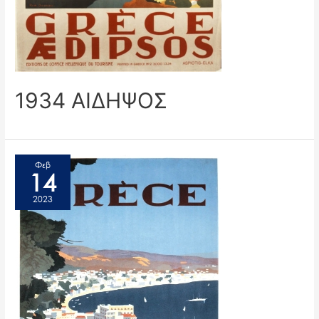
1934 ΑΙΔΗΨΟΣ
Φεβ
14
2023