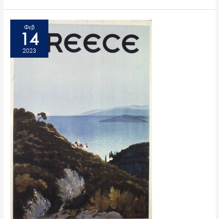
Φεβ
14
2023