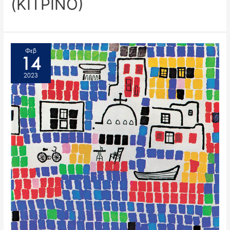
(ΚΙΤΡΙΝΟ)
Φεβ
14
2023