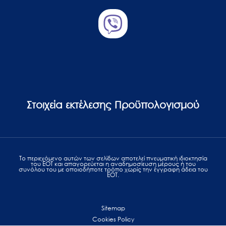
Στοιχεία εκτέλεσης Προϋπολογισμού
Το περιεχόμενο αυτών των σελίδων αποτελεί πvευματική ιδιοκτησία
του ΕΟΤ και απαγορεύεται η αναδημοσίευση μέρους ή του
συνόλου του με οποιοδήποτε τρόπο χωρίς την έγγραφη άδεια του
ΕΟΤ.
Sitemap
Cookies Policy