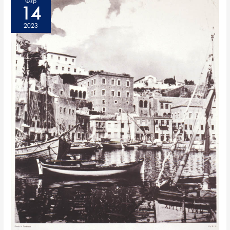
Φεβ
14
2023