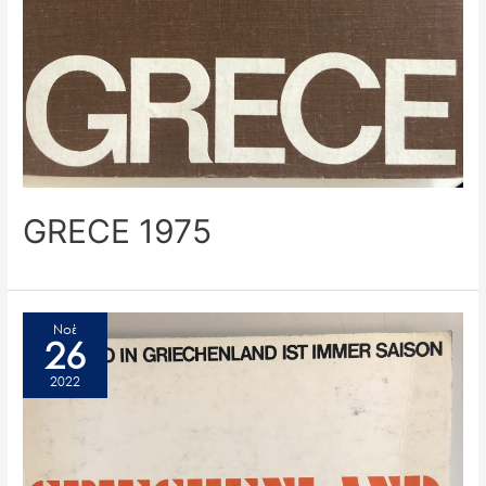
GRECE 1975
Νοέ
26
2022