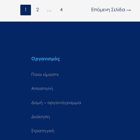
1
2
…
4
Επόμενη Σελίδα
→
Οργανισμός
Ποιοι είμαστε
Αποστολή
Δομή – οργανόγραμμα
Διοίκηση
Στρατηγική