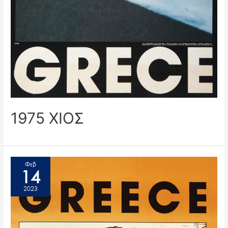
1975 ΧΙΟΣ
Φεβ
14
2023