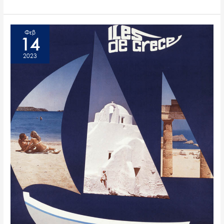
Φεβ
14
2023