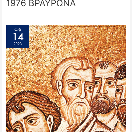
1976 ΒΡΑΥΡΩΝΑ
Φεβ
14
2023