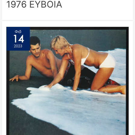
1976 ΕΥΒΟΙΑ
Φεβ
14
2023