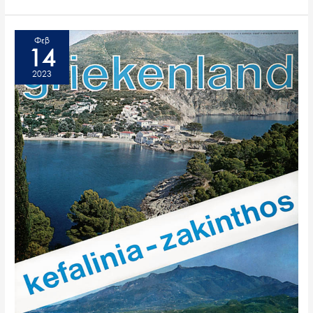
Φεβ
14
2023