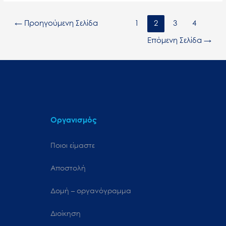
←
Προηγούμενη Σελίδα
1
2
3
4
Επόμενη Σελίδα
→
Οργανισμός
Ποιοι είμαστε
Αποστολή
Δομή – οργανόγραμμα
Διοίκηση