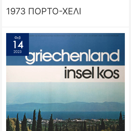
1973 ΠΟΡΤΟ-ΧΕΛΙ
Φεβ
14
2023