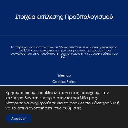
Στοιχεία εκτέλεσης Προϋπολογισμού
Το περιεχόμενο αυτών των σελίδων αποτελεί πvευματική ιδιοκτησία
του ΕΟΤ και απαγορεύεται η αναδημοσίευση μέρους ή του
συνόλου του με οποιοδήποτε τρόπο χωρίς την έγγραφη άδεια του
ΕΟΤ.
Sitemap
Cookies Policy
Personal Data Protection
Χρησιμοποιούμε cookies ώστε να σας παρέχουμε την
Terms of use
καλύτερη δυνατή εμπειρία στην ιστοσελίδα μας.
Επικοινωνία
Μπορείτε να ενημερωθείτε για τα cookies που διατηρούμε ή
να τα απενεργοποιήσετε στις
ρυθμίσεις
.
All Rights Reserved. GNTO © 2023
Αποδοχή