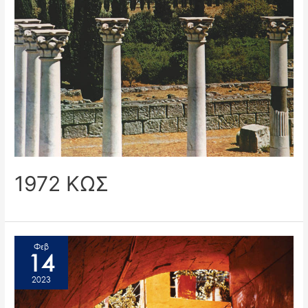
1972 ΚΩΣ
Φεβ
14
2023