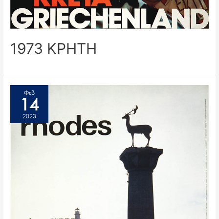
1973 ΚΡΗΤΗ
Φεβ
14
2023