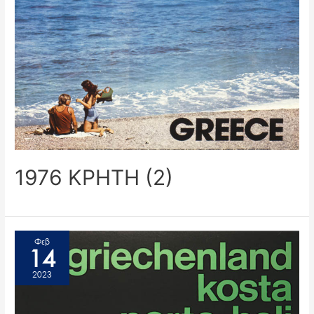
1976 ΚΡΗΤΗ (2)
Φεβ
14
2023