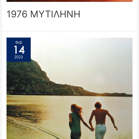
1976 ΜΥΤΙΛΗΝΗ
Φεβ
14
2023